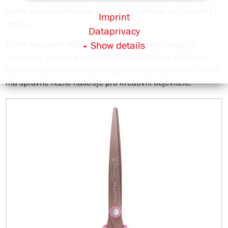
nůžek pro rukodělnou práci a řezné nástroje pro praváky i
Imprint
leváky.
Dataprivacy
Show details
Dobře navržené nůžky s měkkými rukojeťmi zajišťují
neúnavné, uvolněné, pro děti vhodné stříhání. Ať už jsou
špičaté nebo zaoblené špičky, pro leváky či praváky, herlitz
má správné řezné nástroje pro kreativní objevitele.