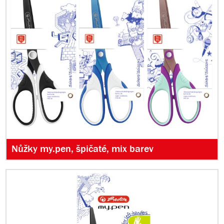
Nůžky my.pen, špičaté, mix barev