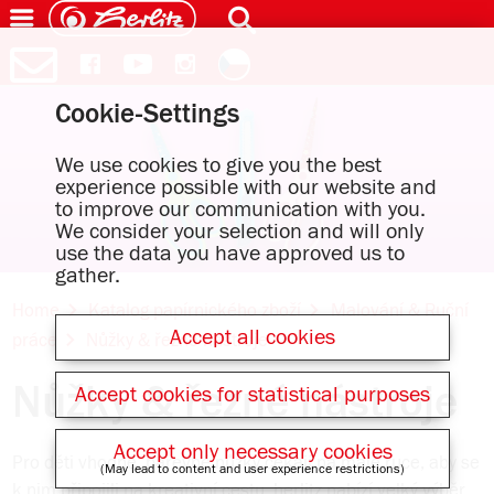
Cookie-Settings
We use cookies to give you the best
experience possible with our website and
to improve our communication with you.
We consider your selection and will only
use the data you have approved us to
gather.
Home
Katalog papírnického zboží
Malování & Ruční
Accept all cookies
práce
Nůžky & řezné nástroje
Nůžky & řezné nástroje
Accept cookies for statistical purposes
Accept only necessary cookies
Pro děti vhodné, barevné nůžky čekají na malé ruce, aby se
(May lead to content and user experience restrictions)
k nim připojili na kreativní cestu. herlitz nabízí velký výběr