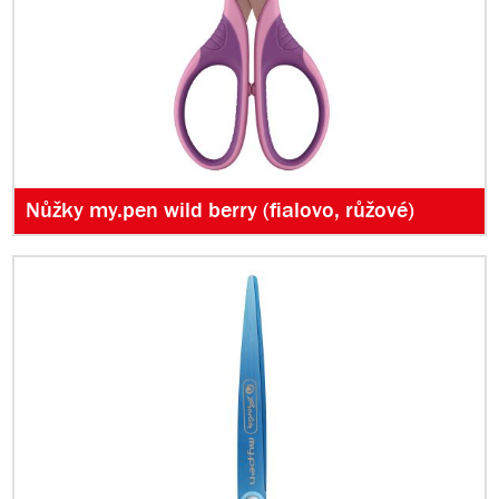
Nůžky my.pen wild berry (fialovo, růžové)