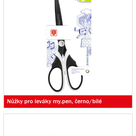
Nůžky pro leváky my.pen, černo/bílé