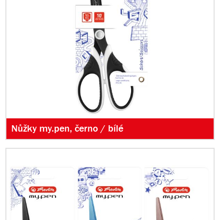
Nůžky my.pen, černo / bílé