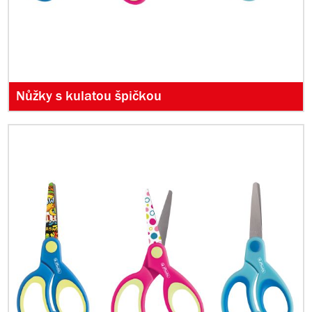
Nůžky s kulatou špičkou