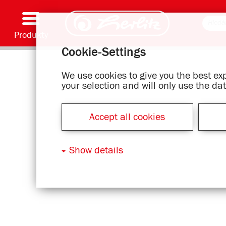
Produkty
Cookie-Settings
Psaní & Spotřební materiál
Malování & Umění
Školní batohy
Školní sešity, Psací podložky & Obaly knih
Bloky
Archivování & Skladování
Kancelářské & Poštovní položky
Motivové série
We use cookies to give you the best e
your selection and will only use the d
Accept all cookies
Show details