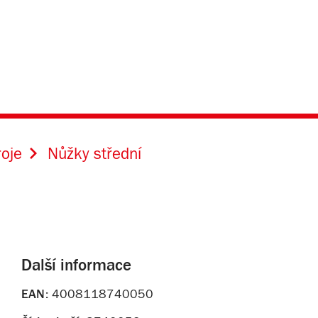
roje
Nůžky střední
Další informace
EAN:
4008118740050