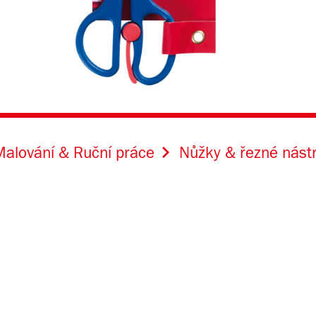
alování & Ruční práce
Nůžky & řezné nást