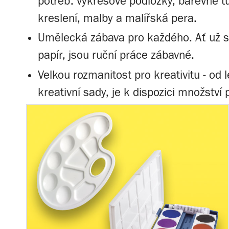
potřeb: výkresové podložky, barevné tu
kreslení, malby a malířská pera.
Umělecká zábava pro každého. Ať už si 
papír, jsou ruční práce zábavné.
Velkou rozmanitost pro kreativitu - od 
kreativní sady, je k dispozici množství