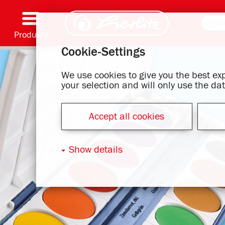
Produkty
Cookie-Settings
Psaní & Spotřební materiál
Malování & Umění
Školní batohy
Školní sešity, Psací podložky & Obaly knih
Bloky
Archivování & Skladování
Kancelářské & Poštovní položky
Motivové série
We use cookies to give you the best e
your selection and will only use the d
Accept all cookies
Show details