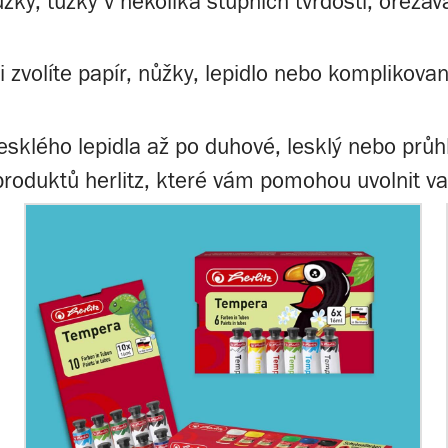
žky, tužky v několika stupních tvrdosti, ořezáv
zvolíte papír, nůžky, lepidlo nebo komplikovan
lesklého lepidla až po duhové, lesklý nebo průh
 produktů herlitz, které vám pomohou uvolnit vaš