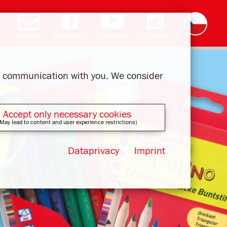
Kontakt
Facebook
YouTube
Instagram
Deutsch
English
română
polski
slovak
français
magyar
ελληνικά
ur communication with you. We consider
Accept only necessary cookies
May lead to content and user experience restrictions)
Dataprivacy
Imprint