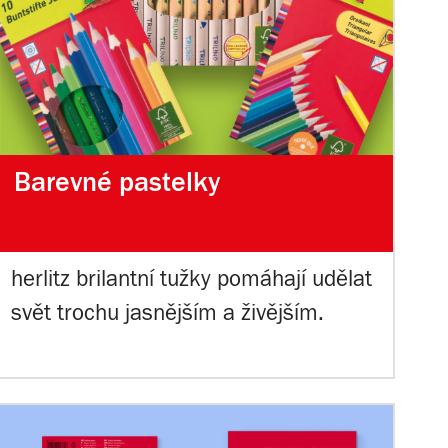
Barevné pastelky
herlitz brilantní tužky pomáhají udělat
svět trochu jasnějším a živějším.