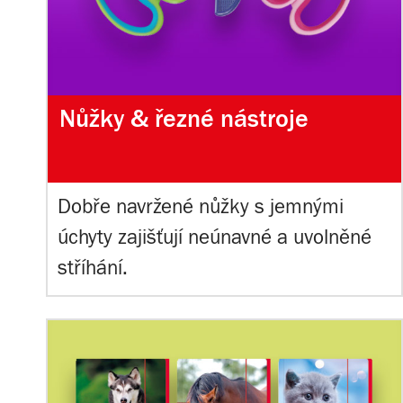
Nůžky & řezné nástroje
Dobře navržené nůžky s jemnými
úchyty zajišťují neúnavné a uvolněné
stříhání.