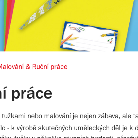
alování & Ruční práce
í práce
i tužkami nebo malování je nejen zábava, ale 
o - k výrobě skutečných uměleckých děl je k d