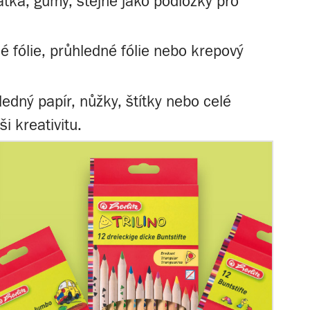
átka, gumy, stejně jako podložky pro
é fólie, průhledné fólie nebo krepový
ledný papír, nůžky, štítky nebo celé
i kreativitu.