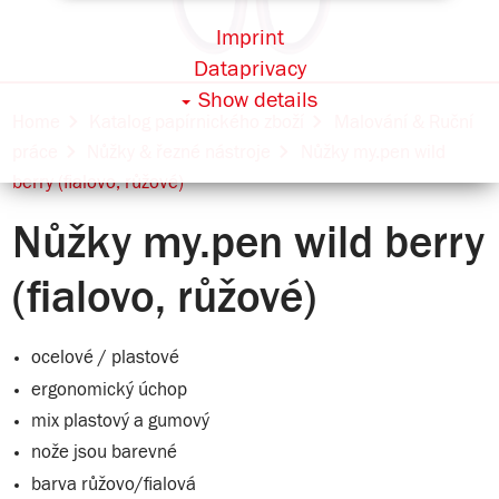
Imprint
Dataprivacy
Show details
Home
Katalog papírnického zboží
Malování & Ruční
práce
Nůžky & řezné nástroje
Nůžky my.pen wild
berry (fialovo, růžové)
Nůžky my.pen wild berry
(fialovo, růžové)
ocelové / plastové
ergonomický úchop
mix plastový a gumový
nože jsou barevné
barva růžovo/fialová