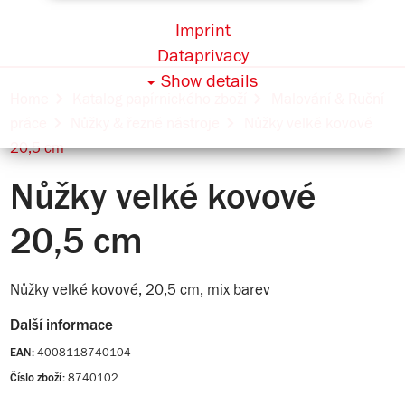
Imprint
Dataprivacy
Show details
Home
Katalog papírnického zboží
Malování & Ruční
práce
Nůžky & řezné nástroje
Nůžky velké kovové
20,5 cm
Nůžky velké kovové
20,5 cm
Nůžky velké kovové, 20,5 cm, mix barev
Další informace
4008118740104
EAN:
8740102
Číslo zboží: