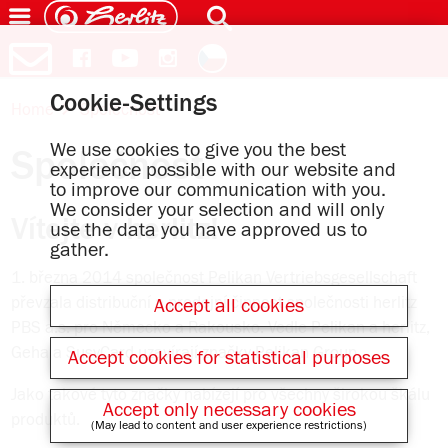
Cookie-Settings
Home
Společnost
We use cookies to give you the best
Společnost
experience possible with our website and
to improve our communication with you.
We consider your selection and will only
Vítejte v herlitz!
use the data you have approved us to
gather.
1. března 2014 společnost Pelikan Vertriebsgesellschaft
převzala distribuční a prodejní činnost společnosti herlitz
Accept all cookies
PBS a.s. pro Německo a Rakousko. Vedle Pelikan a herlitz,
Geha a SusyCard uzavírají značky Pelikan Group.
Accept cookies for statistical purposes
Jako takové tyto značky nabízejí pro všechny širokou škálu
Accept only necessary cookies
produktů.
(May lead to content and user experience restrictions)