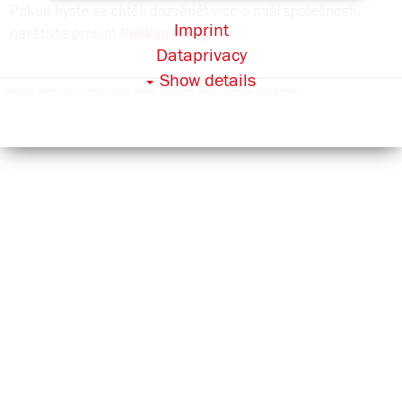
Pokud byste se chtěli dozvědět více o naší společnosti,
Imprint
navštivte prosím
Pelikan Group
Dataprivacy
Show details
Vytisknout
Zásady ochrany osobních údajů
Kontakt
Společnost
Mediální databáze
Katalog výrobků