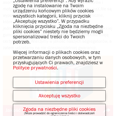
„Ustawienia preferencji”. Aby wyrazić
asortyment obejmuje szeroką gamę wzorów, kolorów i
zgodę na instalowanie na Twoim
motywów na każdy gust. Wszystkie nasze teczki maX.file są
urządzeniu końcowym plików cookies
wszystkich kategorii, kliknij przycisk
wyposażone w wysokiej jakości dźwignie mechaniczne,
„Akceptuję wszystko”. W przypadku
które zapewniają ekstremalną siłę blokującą, a
kliknięcia przycisku „Zgoda na niezbędne
jednocześnie łatwo się otwierają i zamykają dzięki miękkiej
pliki cookies” niestety nie będziemy mogli
gumowej końcówce. Wszystkie segregatory maX.file mają
spersonalizować treści do Twoich
potrzeb.
certyfikat FSC. Wierzymy w jakość naszych segregatorów, a
zatem udzielamy na nie dziesięcioletniej gwarancji.
Więcej informacji o plikach cookies oraz
przetwarzaniu danych osobowych, w tym
przysługujących Ci prawach, znajdziesz w
Polityce prywatności
.
Ustawienia preferencji
Akceptuję wszystko
Zgoda na niezbędne pliki cookies
Jakość
(Może prowadzić do ograniczenia treści i doświadczeń