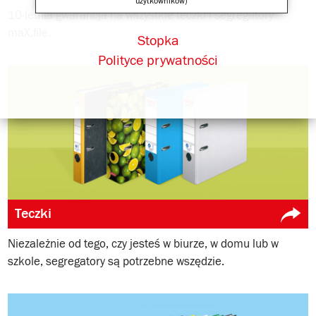
użytkowników)
10-letnia gwarancja na wszystkie teczki i segregatory
maX.file.
Stopka
Polityce prywatności
Teczki
Niezależnie od tego, czy jesteś w biurze, w domu lub w
szkole, segregatory są potrzebne wszędzie.