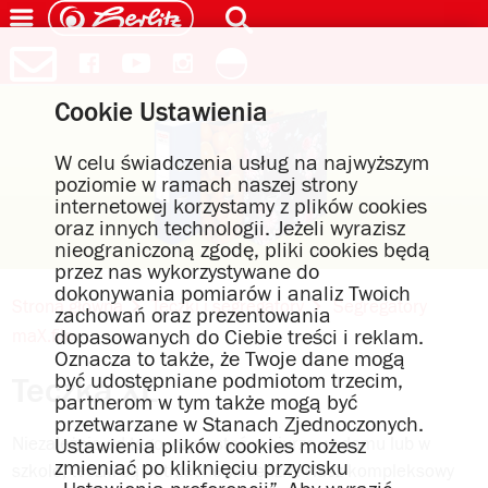
Cookie Ustawienia
W celu świadczenia usług na najwyższym
poziomie w ramach naszej strony
internetowej korzystamy z plików cookies
oraz innych technologii. Jeżeli wyrazisz
nieograniczoną zgodę, pliki cookies będą
przez nas wykorzystywane do
dokonywania pomiarów i analiz Twoich
Strona główna
Teczki i segregatory
Segregatory
zachowań oraz prezentowania
dopasowanych do Ciebie treści i reklam.
maX.file
Oznacza to także, że Twoje dane mogą
być udostępniane podmiotom trzecim,
Teczka XL
partnerom w tym także mogą być
przetwarzane w Stanach Zjednoczonych.
Ustawienia plików cookies możesz
Niezależnie od tego, czy jesteś w biurze, w domu lub w
zmieniać po kliknięciu przycisku
szkole, teczki są potrzebne wszędzie. Nasz kompleksowy