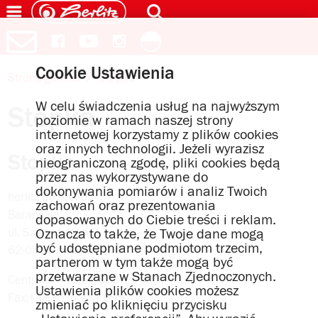
Cookie Ustawienia
Strona główna
Stopka
W celu świadczenia usług na najwyższym
Stopka
poziomie w ramach naszej strony
internetowej korzystamy z plików cookies
oraz innych technologii. Jeżeli wyrazisz
Stopka
nieograniczoną zgodę, pliki cookies będą
przez nas wykorzystywane do
dokonywania pomiarów i analiz Twoich
herlitz Sp. z o. o.
zachowań oraz prezentowania
Baranowo
dopasowanych do Ciebie treści i reklam.
ul. Szamotulska 2
Oznacza to także, że Twoje dane mogą
być udostępniane podmiotom trzecim,
62-081 Przeźmierowo
partnerom w tym także mogą być
przetwarzane w Stanach Zjednoczonych.
Centrala: +48 61-650-11-00
Ustawienia plików cookies możesz
Fax:+48 61-650-11-99
zmieniać po kliknięciu przycisku