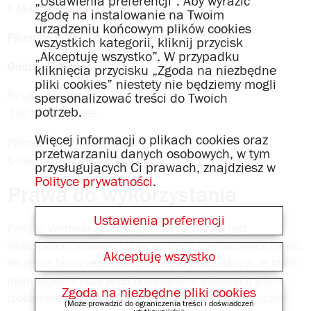
„Ustawienia preferencji”. Aby wyrazić
E-Mail:
pytania@herlitz.pl
zgodę na instalowanie na Twoim
urządzeniu końcowym plików cookies
Pisemne pytania dotyczące produktów herlitz:
wszystkich kategorii, kliknij przycisk
„Akceptuję wszystko”. W przypadku
Oddział Falkensee:
kliknięcia przycisku „Zgoda na niezbędne
pliki cookies” niestety nie będziemy mogli
Straße der Einheit 142-148
spersonalizować treści do Twoich
potrzeb.
14612 Falkensee
Więcej informacji o plikach cookies oraz
Phone: +49 (0) 3322 26-0
przetwarzaniu danych osobowych, w tym
E-mail :
herlitz.endverbraucherservice@pelikan.com
przysługujących Ci prawach, znajdziesz w
Polityce prywatności
.
Prawa do wykorzystania
Ustawienia preferencji
Pelikan Vertriebsgesellschaft mbH & Co. KG jest
właścicielem wszelkich praw do treści internetowych herlitz.
Akceptuję wszystko
Wszelkie formy reprodukcji lub dystrybucji danych ze stron
internetowych poza przechowywaniem wybranych plików
Zgoda na niezbędne pliki cookies
(pobieranie) na lokalnych urządzeniach magazynujących
(Może prowadzić do ograniczenia treści i doświadczeń