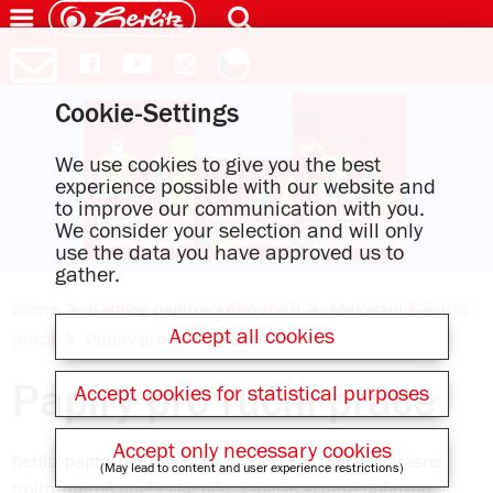
Cookie-Settings
We use cookies to give you the best
experience possible with our website and
to improve our communication with you.
We consider your selection and will only
use the data you have approved us to
gather.
Home
Katalog papírnického zboží
Malování & Ruční
Accept all cookies
práce
Papíry pro ruční práce
Papíry pro ruční práce
Accept cookies for statistical purposes
Accept only necessary cookies
herlitz papíry pro ruční práce pomáhají vytvářet krásné
(May lead to content and user experience restrictions)
trojrozměrné umělecké dílo. Vyberte si mezi duhovou