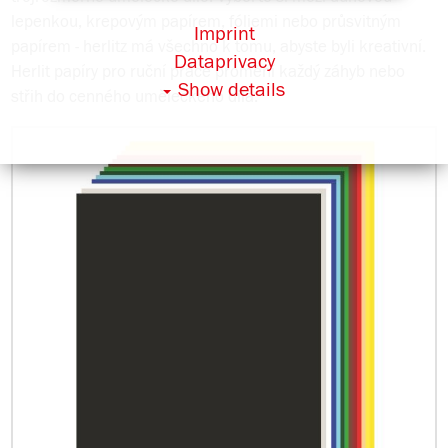
lepenkou, krepovým papírem, fóliemi nebo průsvitným
Imprint
papírem - herlitz má všechno k tomu, abyste byli kreativní.
Dataprivacy
Herlit papíry pro ruční práce promění každý záhyb nebo
Show details
střih do cenného uměleckého díla.