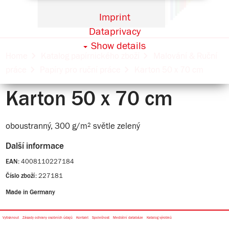
Imprint
Dataprivacy
Show details
Home
Katalog papírnického zboží
Malování & Ruční
práce
Papíry pro ruční práce
Karton 50 x 70 cm
Karton 50 x 70 cm
oboustranný, 300 g/m² světle zelený
Další informace
4008110227184
EAN:
227181
Číslo zboží:
Made in Germany
Vytisknout
Zásady ochrany osobních údajů
Kontakt
Společnost
Mediální databáze
Katalog výrobků