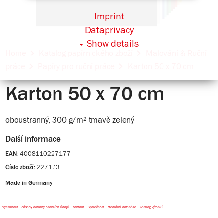
Imprint
Dataprivacy
Show details
Home
Katalog papírnického zboží
Malování & Ruční
práce
Papíry pro ruční práce
Karton 50 x 70 cm
Karton 50 x 70 cm
oboustranný, 300 g/m² tmavě zelený
Další informace
4008110227177
EAN:
227173
Číslo zboží:
Made in Germany
Vytisknout
Zásady ochrany osobních údajů
Kontakt
Společnost
Mediální databáze
Katalog výrobků