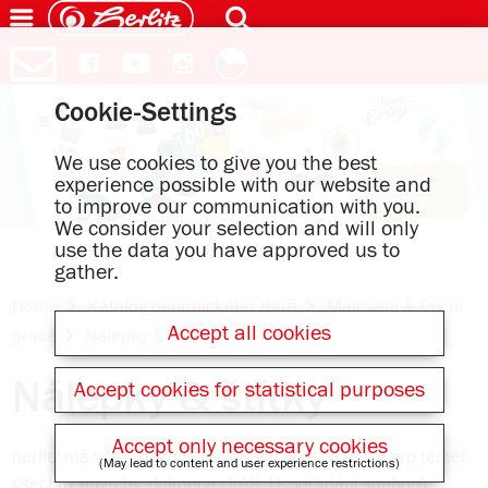
Cookie-Settings
We use cookies to give you the best
experience possible with our website and
to improve our communication with you.
We consider your selection and will only
use the data you have approved us to
gather.
Home
Katalog papírnického zboží
Malování & Ruční
Accept all cookies
práce
Nálepky & štítky
Nálepky & štítky
Accept cookies for statistical purposes
Accept only necessary cookies
herlitz má vše, co srdce ráčí: Samolepky a štítky pro téměř
(May lead to content and user experience restrictions)
všechny povrchy, dokonce i kůži. Uspořádání souborů