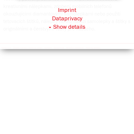
kreativními nálepkami, zdobení mobilních telefonů
Imprint
okouzlujícími diamantovými samolepkami nebo použití
Dataprivacy
tetovacích štítků, nálepky herlitz nabízí samolepky a štítky s
Show details
originálními a čerstvými vzory pro každého.
Vytisknout
Zásady ochrany osobních údajů
Kontakt
Společnost
Mediální databáze
Katalog výrobků