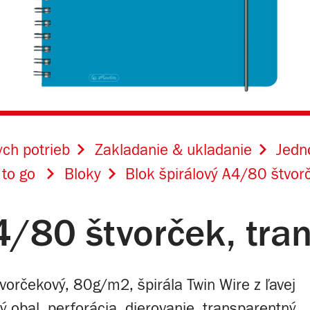
ch potrieb
Zakladanie & ukladanie
Jedn
 to go
Bloky
Blok špirálový A4/80 štvor
A4/80 štvorček, tr
tvorčekový, 80g/m2, špirála Twin Wire z ľavej
ý obal, perforácia, dierovanie, transparentný