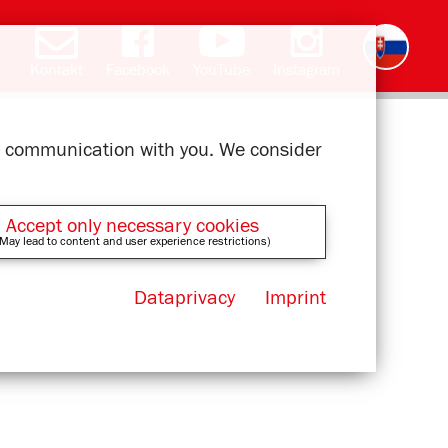
Kontakt
Facebook
YouTube
Instagram
Deutsch
English
română
čeština
polski
français
magyar
ελληνικά
ur communication with you. We consider
Accept only necessary cookies
May lead to content and user experience restrictions)
Dataprivacy
Imprint