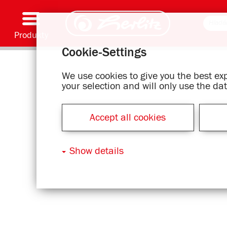
Produkty
Cookie-Settings
Písacie pomôcky & spotrebný materiál
Farbenie & kreatívna tvorba
Školské tašky
Zošity & písacie bloky
Zápisníky
Kalendár
Zložky & zakladače
Kancelárske & listové položky
Série s motívmi
We use cookies to give you the best e
your selection and will only use the d
Accept all cookies
Show details