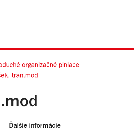
oduché organizačné plniace
ček, tran.mod
an.mod
Ďalšie informácie