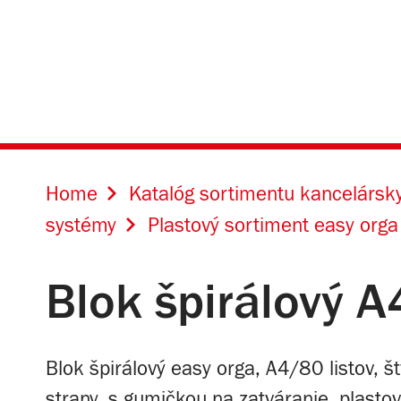
Home
Katalóg sortimentu kancelársky
systémy
Plastový sortiment easy orga
Blok špirálový 
Blok špirálový easy orga, A4/80 listov, š
strany, s gumičkou na zatváranie, plastov