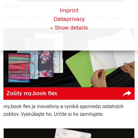
všetkým.
Imprint
Dataprivacy
Produkty s módnymi vyjadreniami sú obzvlášť pútavé.
Show details
Zošity my.book flex
my.book flex je inovatívny a vyniká spomedzi ostatných
zošitov. Vyskúšajte ho. Určite si ho zamilujete.