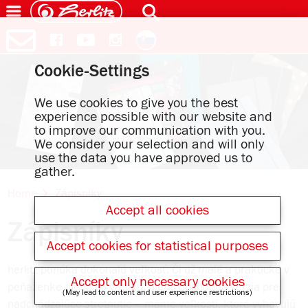
Cookie-Settings
We use cookies to give you the best
experience possible with our website and
to improve our communication with you.
We consider your selection and will only
use the data you have approved us to
gather.
Home
Zápisníky
Accept all cookies
Zápisníky
Accept cookies for statistical purposes
herlitz ponúka dokonalú veľkosť: Či už malé a praktické v
Accept only necessary cookies
peňaženke alebo vo vrecku, alebo obchodná verzia pre
(May lead to content and user experience restrictions)
nadchádzajúce stretnutie – máme veľkosti, ktoré vyhovujú