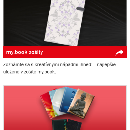
my.book zošity
Zoznámte sa s kreatívnymi nápadmi ihneď – najlepšie
uložené v zošite my.book.