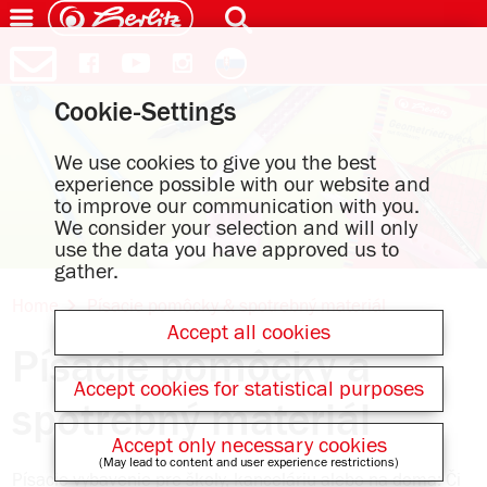
Cookie-Settings
We use cookies to give you the best
experience possible with our website and
to improve our communication with you.
We consider your selection and will only
use the data you have approved us to
gather.
Home
Písacie pomôcky & spotrebný materiál
Accept all cookies
Písacie pomôcky a
Accept cookies for statistical purposes
spotrebný materiál
Accept only necessary cookies
(May lead to content and user experience restrictions)
Písacie vybavenie pre školy, kanceláriu alebo na doma: Či