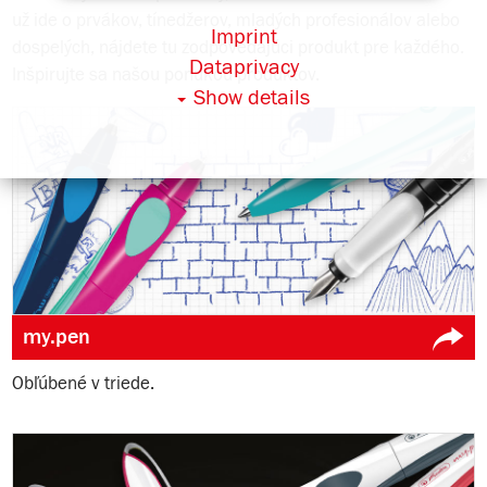
už ide o prvákov, tínedžerov, mladých profesionálov alebo
Imprint
dospelých, nájdete tu zodpovedajúci produkt pre každého.
Dataprivacy
Inšpirujte sa našou ponukou produktov.
Show details
my.pen
Obľúbené v triede.