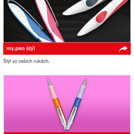
my.pen štýl
Štýl vo vašich rukách.