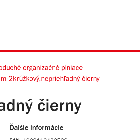
oduché organizačné plniace
m-2krúžkový,nepriehľadný čierny
dný čierny
Ďalšie informácie