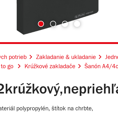
ch potrieb
Zakladanie & ukladanie
Jedn
 to go
Krúžkové zakladače
Šanón A4/4c
rúžkový,nepriehľa
riál polypropylén, štítok na chrbte,