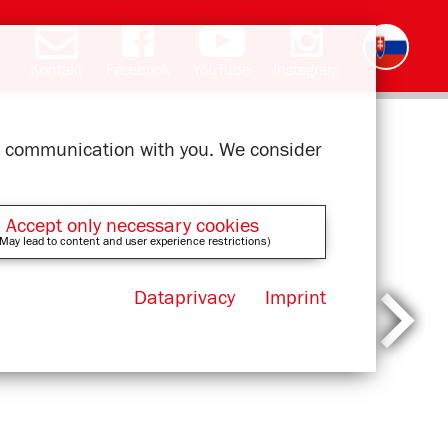
Kontakt
Facebook
YouTube
Instagram
Deutsch
English
română
čeština
polski
français
magyar
ελληνικά
ur communication with you. We consider
Accept only necessary cookies
May lead to content and user experience restrictions)
Dataprivacy
Imprint