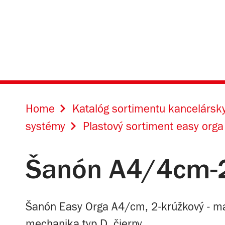
Home
Katalóg sortimentu kancelársky
systémy
Plastový sortiment easy orga
Šanón A4/4cm-2k
Šanón Easy Orga A4/cm, 2-krúžkový - mate
mechanika typ D, čierny