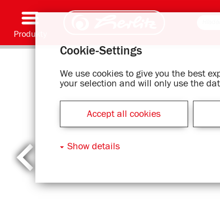
Produkty
Cookie-Settings
Písacie pomôcky & spotrebný materiál
Farbenie & kreatívna tvorba
Školské tašky
Zošity & písacie bloky
Zápisníky
Kalendár
Zložky & zakladače
Kancelárske & listové položky
Série s motívmi
We use cookies to give you the best e
your selection and will only use the d
Accept all cookies
Show details