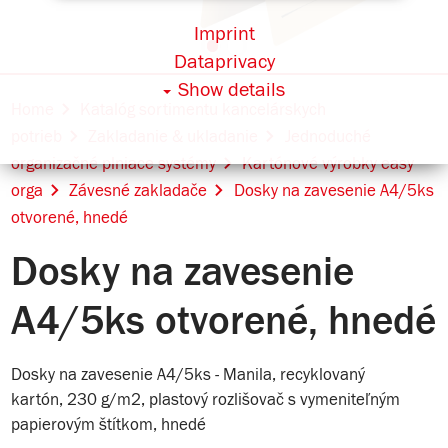
Imprint
Dataprivacy
Show details
Home
Katalóg sortimentu kancelárskych
potrieb
Zakladanie & ukladanie
Jednoduché
organizačné plniace systémy
Kartónové výrobky easy
orga
Závesné zakladače
Dosky na zavesenie A4/5ks
otvorené, hnedé
Dosky na zavesenie
A4/5ks otvorené, hnedé
Dosky na zavesenie A4/5ks - Manila, recyklovaný
kartón, 230 g/m2, plastový rozlišovač s vymeniteľným
papierovým štítkom, hnedé