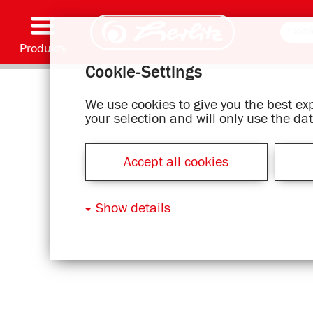
Produkty
Cookie-Settings
Písacie pomôcky & spotrebný materiál
Farbenie & kreatívna tvorba
Školské tašky
Zošity & písacie bloky
Zápisníky
Kalendár
Zložky & zakladače
Kancelárske & listové položky
Série s motívmi
We use cookies to give you the best e
your selection and will only use the d
Accept all cookies
Show details