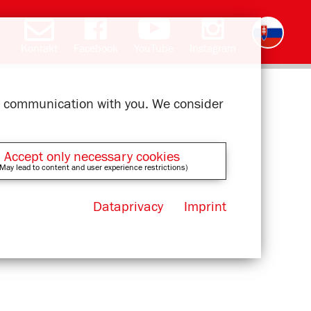
Kontakt
Facebook
YouTube
Instagram
Deutsch
English
română
čeština
polski
français
magyar
ελληνικά
ur communication with you. We consider
Accept only necessary cookies
May lead to content and user experience restrictions)
Dataprivacy
Imprint