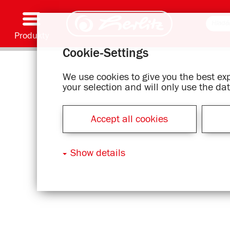
Produkty
Cookie-Settings
Písacie pomôcky & spotrebný materiál
Farbenie & kreatívna tvorba
Školské tašky
Zošity & písacie bloky
Zápisníky
Kalendár
Zložky & zakladače
Kancelárske & listové položky
Série s motívmi
We use cookies to give you the best e
your selection and will only use the d
Accept all cookies
Show details