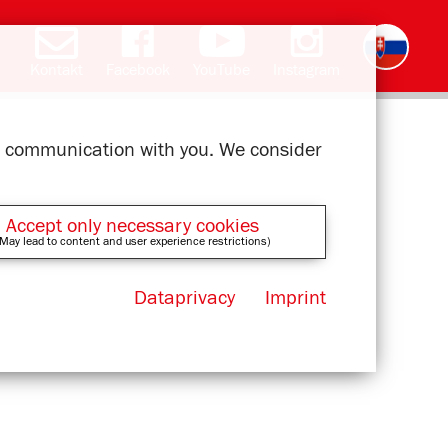
Kontakt
Facebook
YouTube
Instagram
Deutsch
English
română
čeština
polski
français
magyar
ελληνικά
ur communication with you. We consider
Accept only necessary cookies
May lead to content and user experience restrictions)
Dataprivacy
Imprint