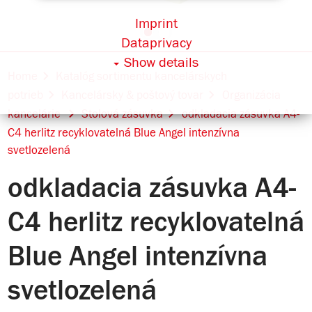
Imprint
Dataprivacy
Show details
Home
Katalóg sortimentu kancelárskych
potrieb
Kancelársky & poštový tovar
Organizácia
kancelárie
Stolová zásuvka
odkladacia zásuvka A4-
C4 herlitz recyklovatelná Blue Angel intenzívna
svetlozelená
odkladacia zásuvka A4-
C4 herlitz recyklovatelná
Blue Angel intenzívna
svetlozelená