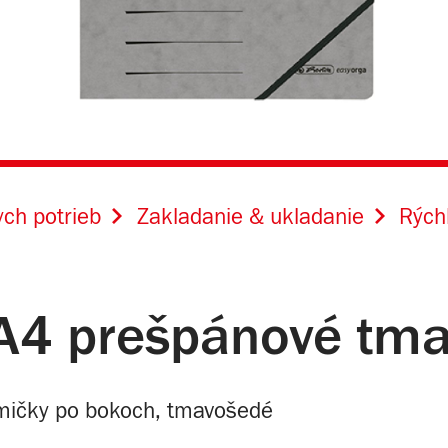
ch potrieb
Zakladanie & ukladanie
Rých
A4 prešpánové tm
umičky po bokoch, tmavošedé