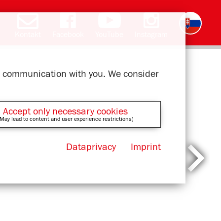
Kontakt
Facebook
YouTube
Instagram
Deutsch
English
română
čeština
polski
français
magyar
ελληνικά
ur communication with you. We consider
Accept only necessary cookies
May lead to content and user experience restrictions)
Dataprivacy
Imprint