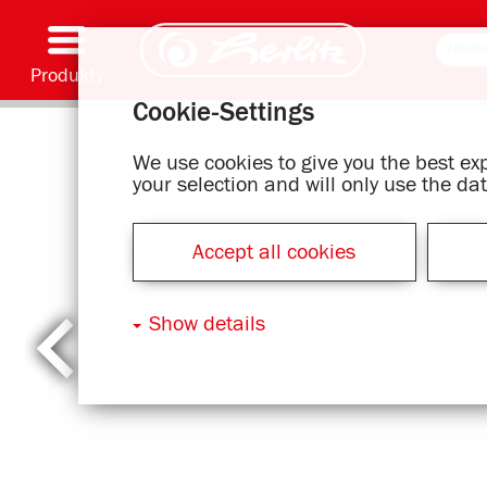
Produkty
Cookie-Settings
Písacie pomôcky & spotrebný materiál
Farbenie & kreatívna tvorba
Školské tašky
Zošity & písacie bloky
Zápisníky
Kalendár
Zložky & zakladače
Kancelárske & listové položky
Série s motívmi
We use cookies to give you the best e
your selection and will only use the d
Accept all cookies
Show details