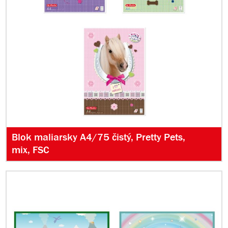
Blok maliarsky A4/75 čistý, Pretty Pets,
mix, FSC