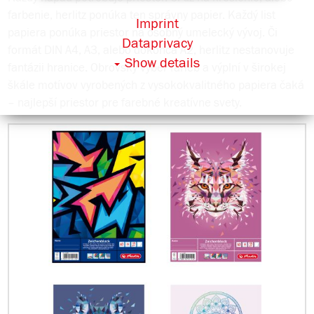
farbenie, herlitz ponúka ten správny papier. Každý list
Imprint
papiera ponúka priestor na osobný umelecký vývoj. Či
Dataprivacy
formát DIN A4, A3, alebo dokonca A2, herlitz nestanovuje
Show details
fantázii hranice. Obrovský výber farieb a výplní v širokej
škále motívov vyrobených z vysokokvalitného papiera čaká
– najlepší priestor pre farebné kreatívne svety.