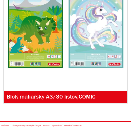
Blok maliarsky A3/30 listov,COMIC
Pečiatka
Zásady ochrany osobných údajov
Kontakt
Spoločnosť
Mediální databáze