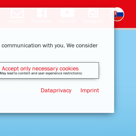
Kontakt
Facebook
YouTube
Instagram
Deutsch
English
română
čeština
polski
français
magyar
ελληνικά
ur communication with you. We consider
Accept only necessary cookies
May lead to content and user experience restrictions)
Dataprivacy
Imprint