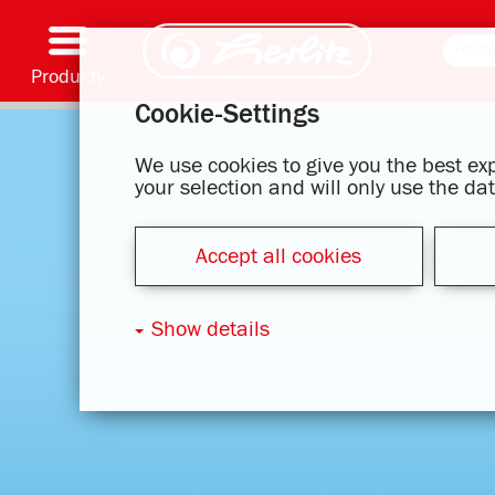
Produkty
Cookie-Settings
Písacie pomôcky & spotrebný materiál
Farbenie & kreatívna tvorba
Školské tašky
Zošity & písacie bloky
Zápisníky
Kalendár
Zložky & zakladače
Kancelárske & listové položky
Série s motívmi
We use cookies to give you the best e
your selection and will only use the d
Accept all cookies
Show details