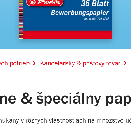
ch potrieb
Kancelársky & poštový tovar
rne & špeciálny pap
onúkaný v rôznych vlastnostiach na množstvo úč