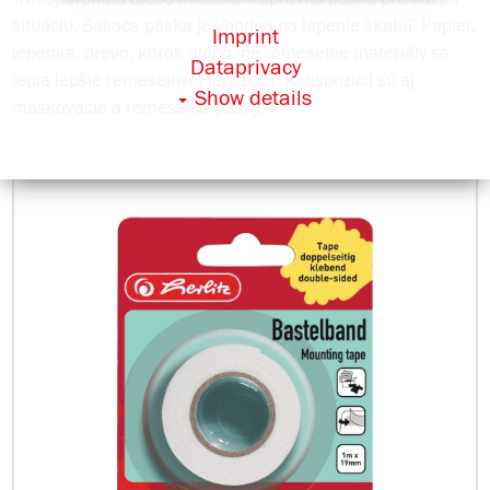
situáciu. Baliaca páska je vhodná na lepenie škatúľ. Papier,
Imprint
lepenka, drevo, korok alebo iné remeselné materiály sa
Dataprivacy
lepia lepšie remeselným lepidlom. K dispozícii sú aj
Show details
maskovacie a remeselné pásky.