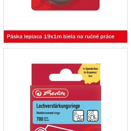
Páska lepiaca 19x1m biela na ručné práce