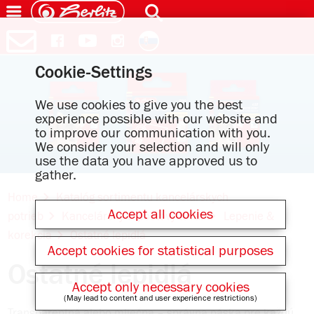
Cookie-Settings
We use cookies to give you the best
experience possible with our website and
to improve our communication with you.
We consider your selection and will only
use the data you have approved us to
gather.
Home
Katalóg sortimentu kancelárskych
Accept all cookies
potrieb
Kancelársky & poštový tovar
Lepenie &
korekcia
Ostatné lepidlá
Accept cookies for statistical purposes
Ostatné lepidlá
Accept only necessary cookies
(May lead to content and user experience restrictions)
Transparentná alebo mliečna – správna páska pre každú