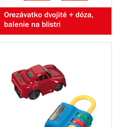
Orezávatko dvojité + dóza,
balenie na blistri