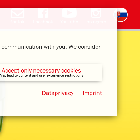
Kontakt
Facebook
YouTube
Instagram
Deutsch
English
română
čeština
polski
français
magyar
ελληνικά
ur communication with you. We consider
Accept only necessary cookies
May lead to content and user experience restrictions)
Dataprivacy
Imprint