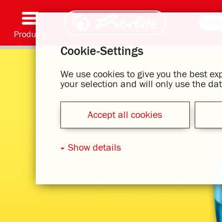
Produkty
Cookie-Settings
Písacie pomôcky & spotrebný materiál
Farbenie & kreatívna tvorba
Školské tašky
Zošity & písacie bloky
Zápisníky
Kalendár
Zložky & zakladače
Kancelárske & listové položky
Série s motívmi
We use cookies to give you the best e
your selection and will only use the d
Accept all cookies
Show details