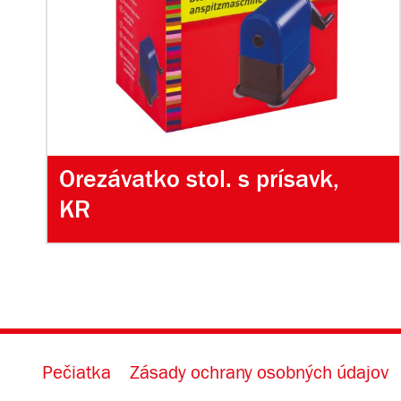
Orezávatko stol. s prísavk,
KR
Pečiatka
Zásady ochrany osobných údajov