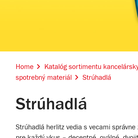
Home
Katalóg sortimentu kancelársky
spotrebný materiál
Strúhadlá
Strúhadlá
Strúhadlá herlitz vedia s vecami správne z
pre každý vkus – decentné, oválné, dvoji