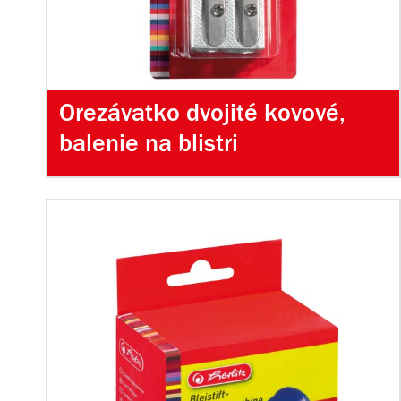
Orezávatko dvojité kovové,
balenie na blistri