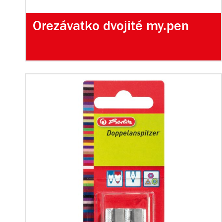
Orezávatko dvojité my.pen