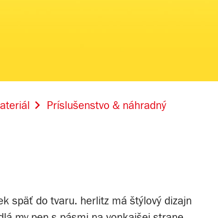
teriál
Príslušenstvo & náhradný
k späť do tvaru. herlitz má štýlový dizajn
dlá my.pen s pásmi na vonkajšej strane