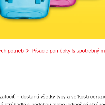
ch potrieb
Písacie pomôcky & spotrebný ma
atočiť – dostanú všetky typy a veľkosti ceruzie
té strúhadlá s nádobou alebo jedinečné strúha