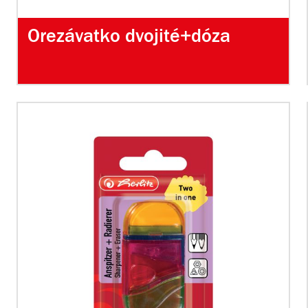
Orezávatko dvojité+dóza