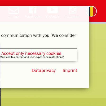
Contact
Facebook
YouTube
Instagram
Deutsch
English
čeština
polski
slovak
français
magyar
ελληνικά
ur communication with you. We consider
Accept only necessary cookies
May lead to content and user experience restrictions)
Dataprivacy
Imprint