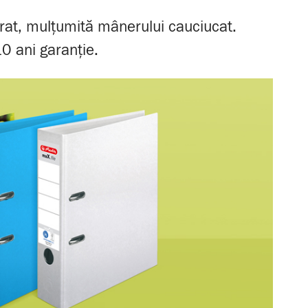
vrat, mulțumită mânerului cauciucat.
10 ani garanție.