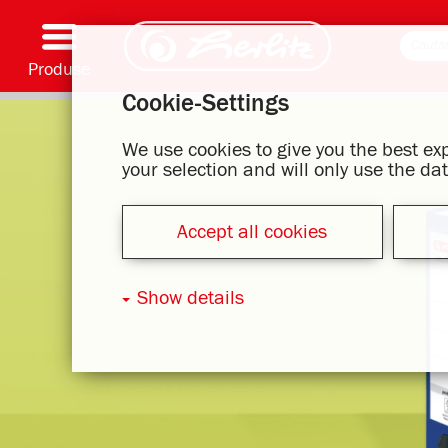
Produse
Cookie-Settings
Scriere și accesorii
Coloriaj și creativitate
Ghiozdane
Caiete, caiete speciale și copertă caiet flexibilă
Notes
Dosare și bibliorafturi
Articole office
Serie cu motive
We use cookies to give you the best e
your selection and will only use the d
Accept all cookies
Show details