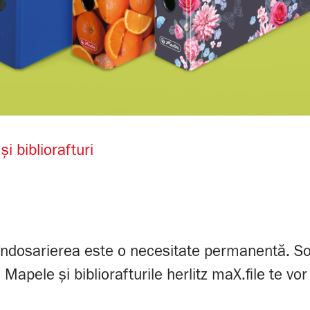
i bibliorafturi
, îndosarierea este o necesitate permanentă. So
. Mapele și bibliorafturile herlitz maX.file te v