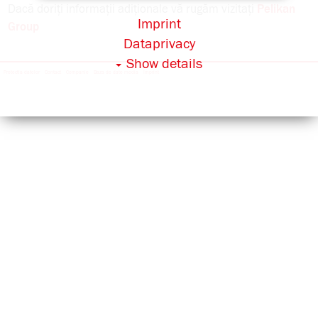
Dacă doriți informații adiționale vă rugăm vizitați
Pelikan
Imprint
Group
Dataprivacy
Show details
Protectia datelor
Contact
Companie
Baza de date media
Imprint