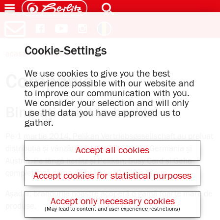
Cookie-Settings
acasă
Companie
We use cookies to give you the best
Companie
experience possible with our website and
to improve our communication with you.
We consider your selection and will only
Bine ați venit la herlitz!
use the data you have approved us to
gather.
Pe 1 martie 2014, Pelikan Vertriebsgesellschaft au preluat
distribuția și vânzările herlitz PBS AG din Germania și
Accept all cookies
Austria. Pe lângă herlitz și Pelikan, Susy Card și Geha
completează gama de branduri Pelikan Group.
Accept cookies for statistical purposes
Așadar, brandurile noastre acoperă o gamă foarte mare de
Accept only necessary cookies
produse.
(May lead to content and user experience restrictions)