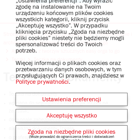
„Ustawienia preferencji”. Aby wyrazić
zgodę na instalowanie na Twoim
urządzeniu końcowym plików cookies
wszystkich kategorii, kliknij przycisk
„Akceptuję wszystko”. W przypadku
kliknięcia przycisku „Zgoda na niezbędne
Strona główna
Katalog produktów
Porządkowanie i
pliki cookies” niestety nie będziemy mogli
archiwizacja
Systemy archiwizacji easy orga
spersonalizować treści do Twoich
potrzeb.
Asortyment z tworzyw sztucznych easy orga to go
Teczki
Teczka na dokumenty
Więcej informacji o plikach cookies oraz
przetwarzaniu danych osobowych, w tym
Teczka na dokumenty
przysługujących Ci prawach, znajdziesz w
Polityce prywatności
.
Teczka na dokumenty
Ustawienia preferencji
wpinana do segregatora easy orga teczka na
zatrzask,
Akceptuję wszystko
doskonale zabezpiecza luźne,
ale ważne dokumenty. Trwała,
Zgoda na niezbędne pliki cookies
o profesjonalnym wyglądzie,
(Może prowadzić do ograniczenia treści i doświadczeń