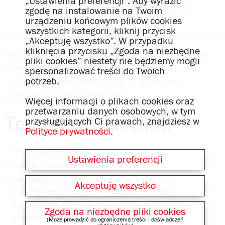
„Ustawienia preferencji”. Aby wyrazić
zgodę na instalowanie na Twoim
urządzeniu końcowym plików cookies
wszystkich kategorii, kliknij przycisk
„Akceptuję wszystko”. W przypadku
kliknięcia przycisku „Zgoda na niezbędne
Strona główna
Katalog produktów
Porządkowanie i
pliki cookies” niestety nie będziemy mogli
archiwizacja
Systemy archiwizacji easy orga
spersonalizować treści do Twoich
potrzeb.
Produkty kartonowe easy orga
Skoroszyty
zawieszane
Teczka zawieszana
Więcej informacji o plikach cookies oraz
przetwarzaniu danych osobowych, w tym
Teczka zawieszana
przysługujących Ci prawach, znajdziesz w
Polityce prywatności
.
Teczka zawieszana
Ustawienia preferencji
karton z nadrukiem schematycznym,
posiadają szyny do umieszczenia w szafach
Akceptuję wszystko
kartotekowych lub pudełkach Big Boy. Teczki
posiadają przesuwane i zakleszczane plastikowe
Zgoda na niezbędne pliki cookies
etykiety opisowe z wymiennymi wkładami. Z
(Może prowadzić do ograniczenia treści i doświadczeń