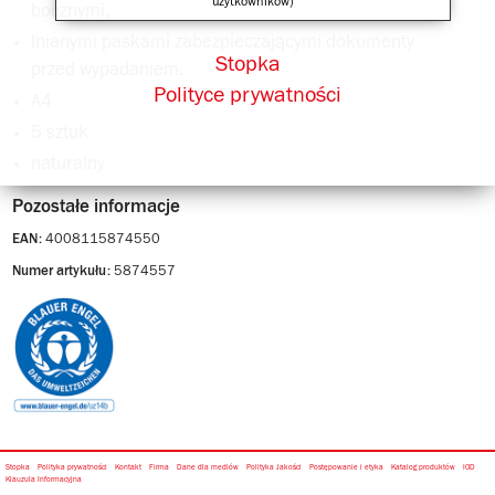
użytkowników)
bocznymi,
lnianymi paskami zabezpieczającymi dokumenty
Stopka
przed wypadaniem.
Polityce prywatności
A4
5 sztuk
naturalny
Pozostałe informacje
4008115874550
EAN:
5874557
Numer artykułu:
Stopka
Polityka prywatności
Kontakt
Firma
Dane dla mediów
Polityka Jakości
Postępowanie i etyka
Katalog produktów
IOD
Klauzula Informacyjna