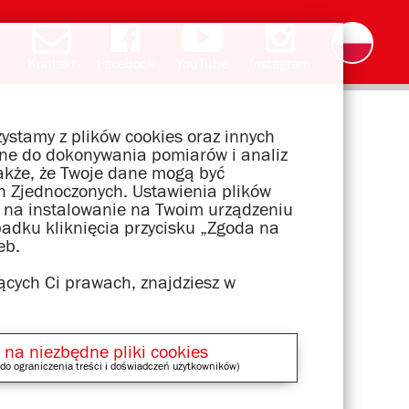
Kontakt
Facebook
YouTube
Instagram
Deutsch
English
română
čeština
slovak
français
magyar
ελληνικά
ystamy z plików cookies oraz innych
wane do dokonywania pomiarów i analiz
akże, że Twoje dane mogą być
 Zjednoczonych. Ustawienia plików
dę na instalowanie na Twoim urządzeniu
padku kliknięcia przycisku „Zgoda na
eb.
ących Ci prawach, znajdziesz w
 na niezbędne pliki cookies
do ograniczenia treści i doświadczeń użytkowników)