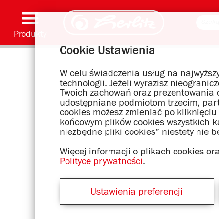
Produkty
Cookie Ustawienia
Przybory i akcesoria piśmienne
Malowanie i prace ręczne
Tornistry
Zeszyty i notatniki
Notatniki
Teczki i segregatory
Artykuły biurowe i wysyłkowe
Motywy serii
W celu świadczenia usług na najwyższy
technologii. Jeżeli wyrazisz nieograni
Twoich zachowań oraz prezentowania d
udostępniane podmiotom trzecim, par
cookies możesz zmieniać po kliknięciu
końcowym plików cookies wszystkich kat
niezbędne pliki cookies” niestety nie 
Więcej informacji o plikach cookies o
Polityce prywatności
.
Ustawienia preferencji