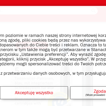
m poziomie w ramach naszej strony internetowej korz
czoną zgodę, pliki cookies będą przez nas wykorzysty
opasowanych do Ciebie treści i reklam. Oznacza to t
tnerom w tym także mogą być przetwarzane w Stanach
 przycisku „Ustawienia preferencji”. Aby wyrazić zgo
egorii, kliknij przycisk „Akceptuję wszystko”. W przy
będziemy mogli spersonalizować treści do Twoich potrz
raz przetwarzaniu danych osobowych, w tym przysługuj
Zgoda
Akceptuję wszystko
(Może prowadzić 