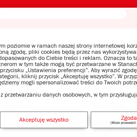
m poziomie w ramach naszej strony internetowej korz
czoną zgodę, pliki cookies będą przez nas wykorzysty
opasowanych do Ciebie treści i reklam. Oznacza to t
tnerom w tym także mogą być przetwarzane w Stanach
 przycisku „Ustawienia preferencji”. Aby wyrazić zgo
egorii, kliknij przycisk „Akceptuję wszystko”. W przy
będziemy mogli spersonalizować treści do Twoich potrz
raz przetwarzaniu danych osobowych, w tym przysługuj
Zgoda
Akceptuję wszystko
(Może prowadzić 