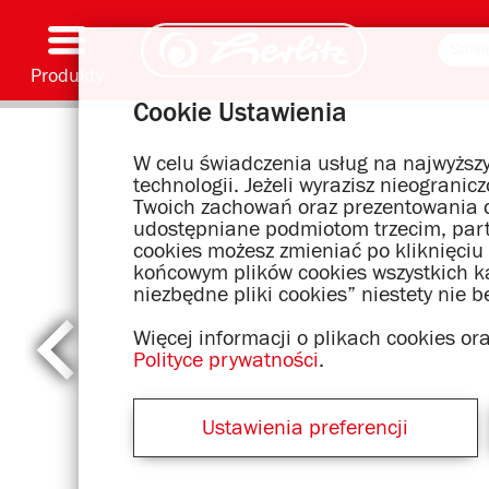
Produkty
Cookie Ustawienia
Przybory i akcesoria piśmienne
Malowanie i prace ręczne
Tornistry
Zeszyty i notatniki
Notatniki
Teczki i segregatory
Artykuły biurowe i wysyłkowe
Motywy serii
W celu świadczenia usług na najwyższy
technologii. Jeżeli wyrazisz nieograni
Twoich zachowań oraz prezentowania d
udostępniane podmiotom trzecim, par
cookies możesz zmieniać po kliknięciu
końcowym plików cookies wszystkich kat
niezbędne pliki cookies” niestety nie 
Więcej informacji o plikach cookies o
Polityce prywatności
.
Ustawienia preferencji