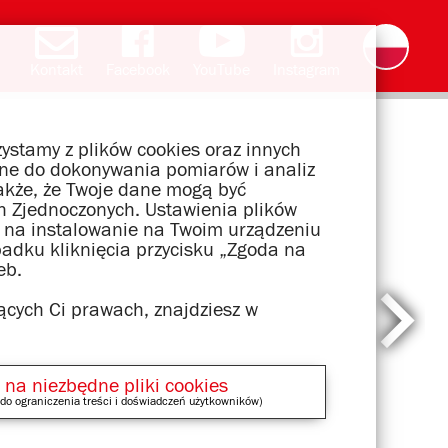
Kontakt
Facebook
YouTube
Instagram
Deutsch
English
română
čeština
slovak
français
magyar
ελληνικά
ystamy z plików cookies oraz innych
wane do dokonywania pomiarów i analiz
akże, że Twoje dane mogą być
 Zjednoczonych. Ustawienia plików
dę na instalowanie na Twoim urządzeniu
padku kliknięcia przycisku „Zgoda na
eb.
ących Ci prawach, znajdziesz w
 na niezbędne pliki cookies
do ograniczenia treści i doświadczeń użytkowników)