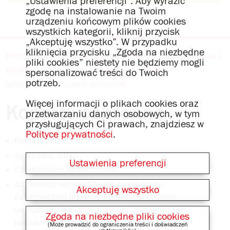
„Ustawienia preferencji”. Aby wyrazić
zgodę na instalowanie na Twoim
urządzeniu końcowym plików cookies
wszystkich kategorii, kliknij przycisk
„Akceptuję wszystko”. W przypadku
kliknięcia przycisku „Zgoda na niezbędne
Strona główna
Katalog produktów
Artykuły biurowe i
pliki cookies” niestety nie będziemy mogli
wysyłkowe
Artykuły wysyłkowe
Koperty
spersonalizować treści do Twoich
potrzeb.
bąbelkowe
Koperty ochronne
Więcej informacji o plikach cookies oraz
Koperty ochronne
przetwarzaniu danych osobowych, w tym
przysługujących Ci prawach, znajdziesz w
Polityce prywatności
.
Koperty ochronne
wyściełane folią,
Ustawienia preferencji
z poduszkami powietrznymi,
zamknięcie samoprzylepne wzmocniony.
Akceptuję wszystko
Zabezpieczają przed uszkodzeniem podczas
transportu zawartości podlegać zbyt silnym
Zgoda na niezbędne pliki cookies
naciskom,
(Może prowadzić do ograniczenia treści i doświadczeń