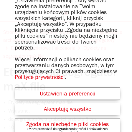
„Ustawienia preferencji”. Aby wyrazić
zgodę na instalowanie na Twoim
urządzeniu końcowym plików cookies
wszystkich kategorii, kliknij przycisk
„Akceptuję wszystko”. W przypadku
kliknięcia przycisku „Zgoda na niezbędne
Strona główna
Katalog produktów
Porządkowanie i
pliki cookies” niestety nie będziemy mogli
archiwizacja
Segregatory maX.file
Segregatory
spersonalizować treści do Twoich
potrzeb.
Etykiety grzbietowe i akcesoria
Etykiety na
segregator maX.file
Więcej informacji o plikach cookies oraz
przetwarzaniu danych osobowych, w tym
Etykiety na segregator
przysługujących Ci prawach, znajdziesz w
Polityce prywatności
.
maX.file
Ustawienia preferencji
Etykiety na segregator maX.file
Akceptuję wszystko
Wsuwane,
do segregatorów o grubości grzbietu 8 cm.
Zgoda na niezbędne pliki cookies
10
(Może prowadzić do ograniczenia treści i doświadczeń