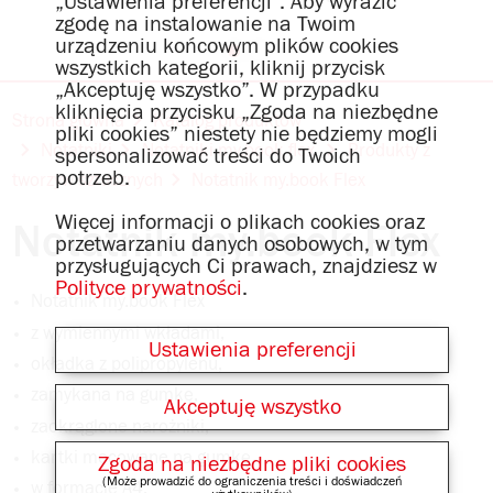
„Ustawienia preferencji”. Aby wyrazić
zgodę na instalowanie na Twoim
urządzeniu końcowym plików cookies
wszystkich kategorii, kliknij przycisk
„Akceptuję wszystko”. W przypadku
kliknięcia przycisku „Zgoda na niezbędne
Strona główna
Katalog produktów
pliki cookies” niestety nie będziemy mogli
Notatniki
Notatniki my.book flex
Produkty z
spersonalizować treści do Twoich
potrzeb.
tworzyw sztucznych
Notatnik my.book Flex
Więcej informacji o plikach cookies oraz
Notatnik my.book Flex
przetwarzaniu danych osobowych, w tym
przysługujących Ci prawach, znajdziesz w
Polityce prywatności
.
Notatnik my.book Flex
z wymiennymi wkładami,
Ustawienia preferencji
okładka z polipropylenu,
zamykana na gumkę,
Akceptuję wszystko
zaokrąglone narożniki,
kartki mocowane na gumkę,
Zgoda na niezbędne pliki cookies
(Może prowadzić do ograniczenia treści i doświadczeń
w formacie A4,