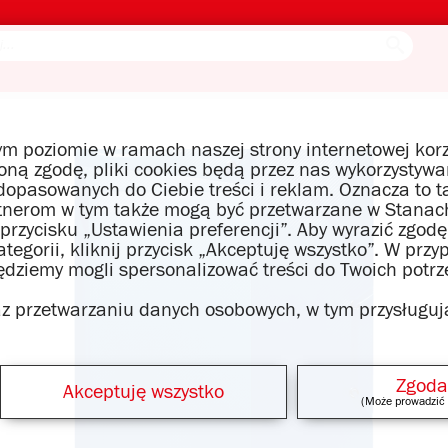
m poziomie w ramach naszej strony internetowej korz
czoną zgodę, pliki cookies będą przez nas wykorzysty
opasowanych do Ciebie treści i reklam. Oznacza to t
tnerom w tym także mogą być przetwarzane w Stanach
 przycisku „Ustawienia preferencji”. Aby wyrazić zgo
egorii, kliknij przycisk „Akceptuję wszystko”. W przy
będziemy mogli spersonalizować treści do Twoich potrz
raz przetwarzaniu danych osobowych, w tym przysługuj
Zgoda
Akceptuję wszystko
(Może prowadzić 