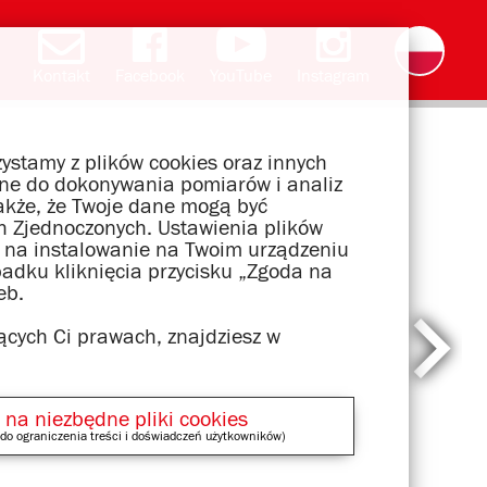
Kontakt
Facebook
YouTube
Instagram
Deutsch
English
română
čeština
slovak
français
magyar
ελληνικά
ystamy z plików cookies oraz innych
wane do dokonywania pomiarów i analiz
akże, że Twoje dane mogą być
 Zjednoczonych. Ustawienia plików
dę na instalowanie na Twoim urządzeniu
padku kliknięcia przycisku „Zgoda na
eb.
ących Ci prawach, znajdziesz w
 na niezbędne pliki cookies
do ograniczenia treści i doświadczeń użytkowników)