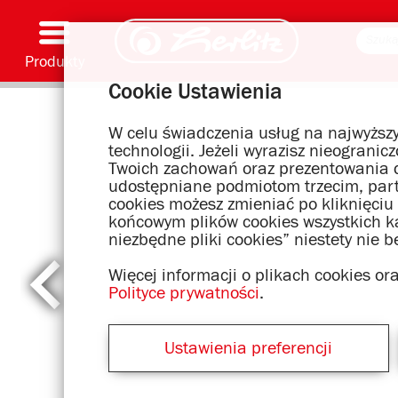
Produkty
Cookie Ustawienia
Przybory i akcesoria piśmienne
Malowanie i prace ręczne
Tornistry
Zeszyty i notatniki
Notatniki
Teczki i segregatory
Artykuły biurowe i wysyłkowe
Motywy serii
W celu świadczenia usług na najwyższy
technologii. Jeżeli wyrazisz nieograni
Twoich zachowań oraz prezentowania d
udostępniane podmiotom trzecim, par
cookies możesz zmieniać po kliknięciu
końcowym plików cookies wszystkich kat
niezbędne pliki cookies” niestety nie 
Więcej informacji o plikach cookies o
Polityce prywatności
.
Ustawienia preferencji