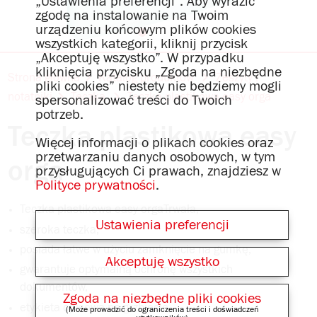
„Ustawienia preferencji”. Aby wyrazić
zgodę na instalowanie na Twoim
urządzeniu końcowym plików cookies
wszystkich kategorii, kliknij przycisk
„Akceptuję wszystko”. W przypadku
kliknięcia przycisku „Zgoda na niezbędne
Strona główna
Katalog produktów
Zeszyty i
pliki cookies” niestety nie będziemy mogli
notatniki
Teczka
Teczka plastikowa easy orga
spersonalizować treści do Twoich
potrzeb.
Teczka plastikowa easy
Więcej informacji o plikach cookies oraz
przetwarzaniu danych osobowych, w tym
orga
przysługujących Ci prawach, znajdziesz w
Polityce prywatności
.
Teczka plastikowa easy orgaTrwała,
Ustawienia preferencji
szeroka teczka,
posiada łatwe w użyciu zamknięcie na gumkę,
Akceptuję wszystko
gwarantuje optymalną ochronę wszystkich
dokumentów,
Zgoda na niezbędne pliki cookies
etykieta opisowa na grzbiecie,
(Może prowadzić do ograniczenia treści i doświadczeń