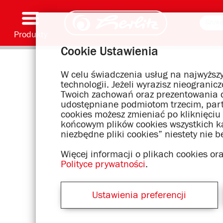
Produkty
Cookie Ustawienia
Przybory i akcesoria piśmienne
Malowanie i prace ręczne
Tornistry
Zeszyty i notatniki
Notatniki
Teczki i segregatory
Artykuły biurowe i wysyłkowe
Motywy serii
W celu świadczenia usług na najwyższy
technologii. Jeżeli wyrazisz nieograni
Twoich zachowań oraz prezentowania d
udostępniane podmiotom trzecim, par
cookies możesz zmieniać po kliknięciu
końcowym plików cookies wszystkich kat
niezbędne pliki cookies” niestety nie 
Więcej informacji o plikach cookies o
Polityce prywatności
.
Ustawienia preferencji