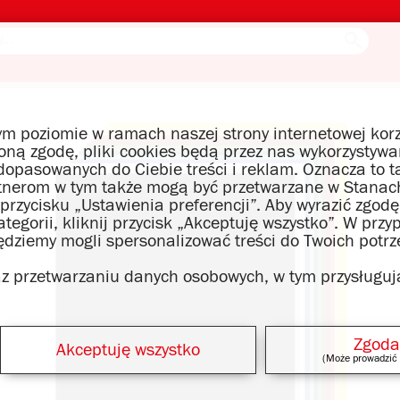
m poziomie w ramach naszej strony internetowej korz
czoną zgodę, pliki cookies będą przez nas wykorzysty
opasowanych do Ciebie treści i reklam. Oznacza to t
tnerom w tym także mogą być przetwarzane w Stanach
 przycisku „Ustawienia preferencji”. Aby wyrazić zgo
egorii, kliknij przycisk „Akceptuję wszystko”. W przy
będziemy mogli spersonalizować treści do Twoich potrz
raz przetwarzaniu danych osobowych, w tym przysługuj
Zgoda
Akceptuję wszystko
(Może prowadzić 