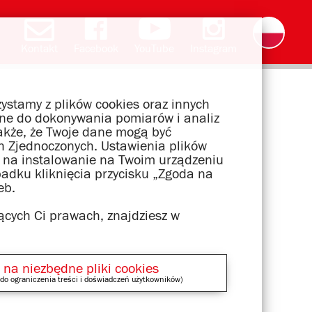
Kontakt
Facebook
YouTube
Instagram
Deutsch
English
română
čeština
slovak
français
magyar
ελληνικά
ystamy z plików cookies oraz innych
wane do dokonywania pomiarów i analiz
akże, że Twoje dane mogą być
 Zjednoczonych. Ustawienia plików
dę na instalowanie na Twoim urządzeniu
padku kliknięcia przycisku „Zgoda na
eb.
ących Ci prawach, znajdziesz w
 na niezbędne pliki cookies
do ograniczenia treści i doświadczeń użytkowników)