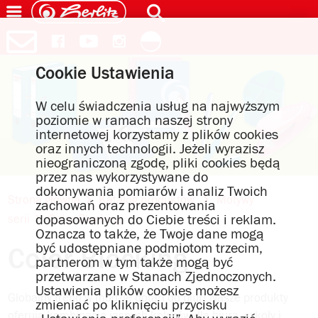
Cookie Ustawienia
W celu świadczenia usług na najwyższym
poziomie w ramach naszej strony
internetowej korzystamy z plików cookies
oraz innych technologii. Jeżeli wyrazisz
nieograniczoną zgodę, pliki cookies będą
przez nas wykorzystywane do
dokonywania pomiarów i analiz Twoich
Strona główna
Katalog produktów
Motywy
zachowań oraz prezentowania
dopasowanych do Ciebie treści i reklam.
serii
Color Blocking
Oznacza to także, że Twoje dane mogą
być udostępniane podmiotom trzecim,
Color Blocking
partnerom w tym także mogą być
przetwarzane w Stanach Zjednoczonych.
Ustawienia plików cookies możesz
Globalny trend w modzie dotarł do biur! Nasze produkty
zmieniać po kliknięciu przycisku
oferują kombinacje jasnych kolorów dla biura, szkoły i