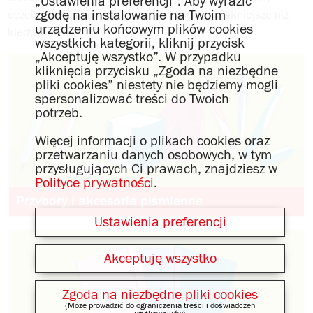
„Ustawienia preferencji”. Aby wyrazić
zgodę na instalowanie na Twoim
uczelni, rozjaśniając każdy dzień − kolory piękniejsze niż
urządzeniu końcowym plików cookies
kiedykolwiek.
wszystkich kategorii, kliknij przycisk
„Akceptuję wszystko”. W przypadku
kliknięcia przycisku „Zgoda na niezbędne
pliki cookies” niestety nie będziemy mogli
spersonalizować treści do Twoich
potrzeb.
Więcej informacji o plikach cookies oraz
przetwarzaniu danych osobowych, w tym
przysługujących Ci prawach, znajdziesz w
Polityce prywatności
.
Przybory i akcesoria piśmienne
Ustawienia preferencji
Akceptuję wszystko
Zgoda na niezbędne pliki cookies
(Może prowadzić do ograniczenia treści i doświadczeń