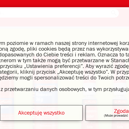
m poziomie w ramach naszej strony internetowej korz
czoną zgodę, pliki cookies będą przez nas wykorzysty
opasowanych do Ciebie treści i reklam. Oznacza to t
tnerom w tym także mogą być przetwarzane w Stanach
 przycisku „Ustawienia preferencji”. Aby wyrazić zgo
egorii, kliknij przycisk „Akceptuję wszystko”. W przy
będziemy mogli spersonalizować treści do Twoich potrz
raz przetwarzaniu danych osobowych, w tym przysługuj
Zgoda
Akceptuję wszystko
(Może prowadzić 