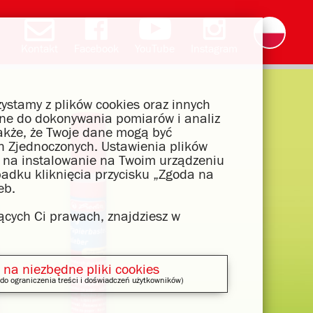
Kontakt
Facebook
YouTube
Instagram
Deutsch
English
română
čeština
slovak
français
magyar
ελληνικά
ystamy z plików cookies oraz innych
wane do dokonywania pomiarów i analiz
akże, że Twoje dane mogą być
 Zjednoczonych. Ustawienia plików
dę na instalowanie na Twoim urządzeniu
padku kliknięcia przycisku „Zgoda na
eb.
ących Ci prawach, znajdziesz w
 na niezbędne pliki cookies
do ograniczenia treści i doświadczeń użytkowników)