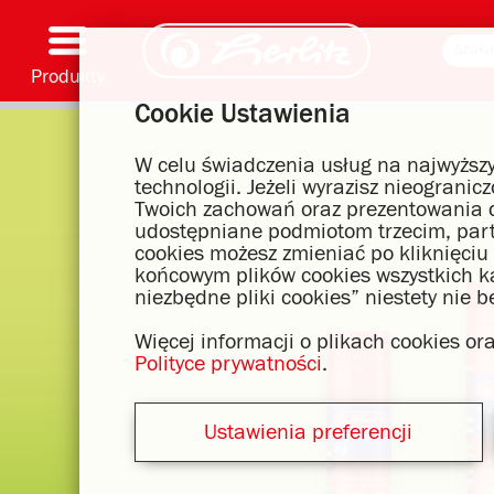
Produkty
Cookie Ustawienia
Przybory i akcesoria piśmienne
Malowanie i prace ręczne
Tornistry
Zeszyty i notatniki
Notatniki
Teczki i segregatory
Artykuły biurowe i wysyłkowe
Motywy serii
W celu świadczenia usług na najwyższy
technologii. Jeżeli wyrazisz nieograni
Twoich zachowań oraz prezentowania d
udostępniane podmiotom trzecim, par
cookies możesz zmieniać po kliknięciu
końcowym plików cookies wszystkich kat
niezbędne pliki cookies” niestety nie 
Więcej informacji o plikach cookies o
Polityce prywatności
.
Ustawienia preferencji