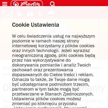
Cookie Ustawienia
W celu świadczenia usług na najwyższym
poziomie w ramach naszej strony
internetowej korzystamy z plików cookies
oraz innych technologii. Jeżeli wyrazisz
nieograniczoną zgodę, pliki cookies będą
przez nas wykorzystywane do
dokonywania pomiarów i analiz Twoich
Strona główna
Katalog produktów
Porządkowanie i
zachowań oraz prezentowania
dopasowanych do Ciebie treści i reklam.
archiwizacja
Obwoluty
Obwoluty na dokumenty
Oznacza to także, że Twoje dane mogą
być udostępniane podmiotom trzecim,
Obwoluty na dokumenty
partnerom w tym także mogą być
przetwarzane w Stanach Zjednoczonych.
Ustawienia plików cookies możesz
Dokumenty przechowywane w wysokiej jakości folii PP są
zmieniać po kliknięciu przycisku
dobrze zabezpieczone przed zabrudzeniem i wilgocią.