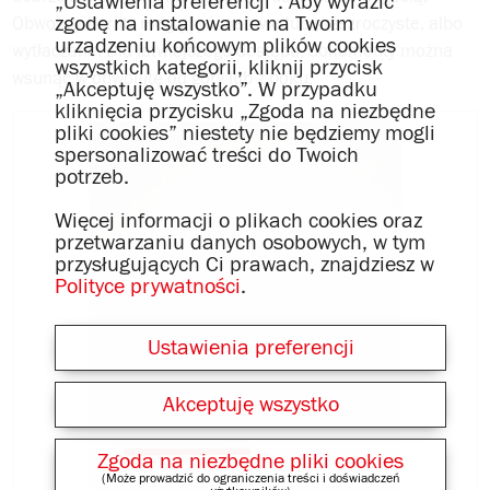
„Ustawienia preferencji”. Aby wyrazić
zgodę na instalowanie na Twoim
Obwoluty herlitz mogą być matowe lub przezroczyste, albo
urządzeniu końcowym plików cookies
wytłaczane. Dla łatwiejszego dostępu, dokumenty można
wszystkich kategorii, kliknij przycisk
wsunąć w obwolutę od góry lub z boku.
„Akceptuję wszystko”. W przypadku
kliknięcia przycisku „Zgoda na niezbędne
pliki cookies” niestety nie będziemy mogli
spersonalizować treści do Twoich
potrzeb.
Więcej informacji o plikach cookies oraz
przetwarzaniu danych osobowych, w tym
przysługujących Ci prawach, znajdziesz w
Polityce prywatności
.
Ustawienia preferencji
Akceptuję wszystko
Zgoda na niezbędne pliki cookies
(Może prowadzić do ograniczenia treści i doświadczeń