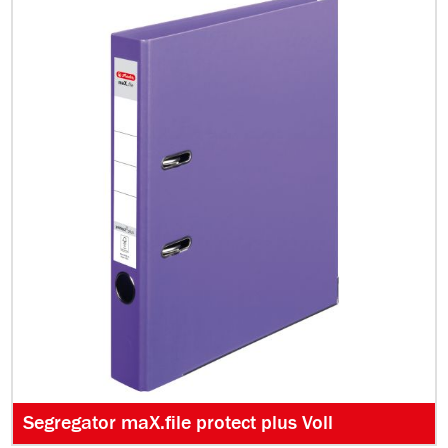
Segregator maX.file protect plus Voll