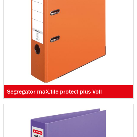
Segregator maX.file protect plus Voll