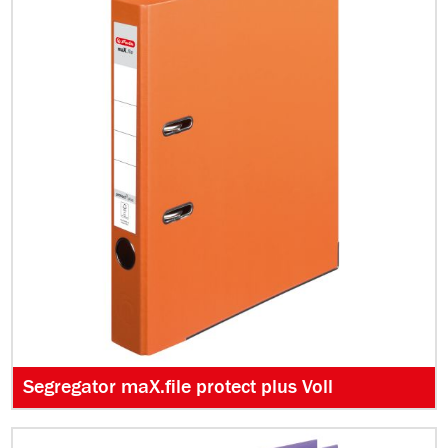
Segregator maX.file protect plus Voll