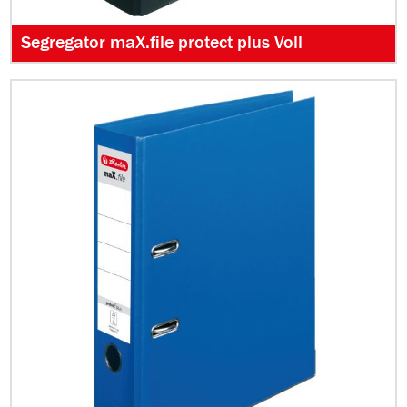
Segregator maX.file protect plus Voll