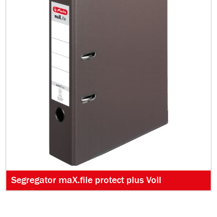
Segregator maX.file protect plus Voll