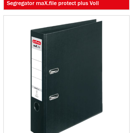
Segregator maX.file protect plus Voll