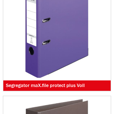
Segregator maX.file protect plus Voll