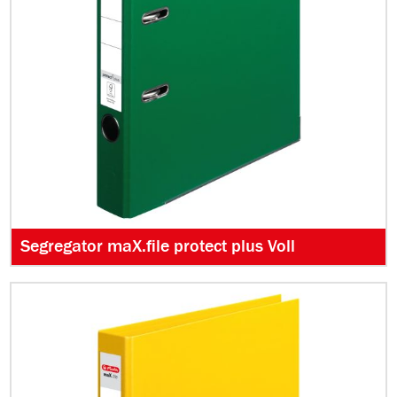
Segregator maX.file protect plus Voll