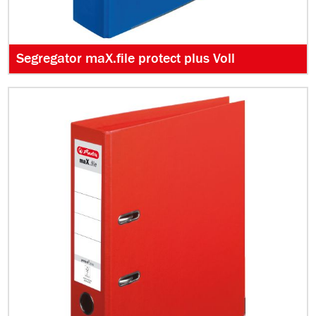
Segregator maX.file protect plus Voll