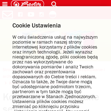
Cookie Ustawienia
W celu świadczenia usług na najwyższym
poziomie w ramach naszej strony
internetowej korzystamy z plików cookies
oraz innych technologii. Jeżeli wyrazisz
nieograniczoną zgodę, pliki cookies będą
przez nas wykorzystywane do
dokonywania pomiarów i analiz Twoich
Strona główna
Katalog produktów
Porządkowanie i
zachowań oraz prezentowania
dopasowanych do Ciebie treści i reklam.
archiwizacja
Segregatory maX.file
Segregatory
Oznacza to także, że Twoje dane mogą
Kolorowe laminowane segregatory
być udostępniane podmiotom trzecim,
partnerom w tym także mogą być
Kolorowe laminowane
przetwarzane w Stanach Zjednoczonych.
Ustawienia plików cookies możesz
zmieniać po kliknięciu przycisku
segregatory