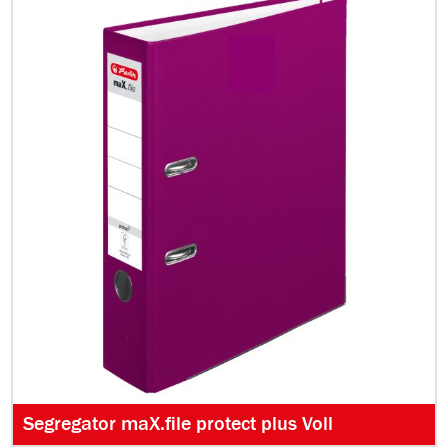
Segregator maX.file protect plus Voll