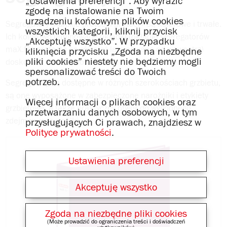
„Ustawienia preferencji”. Aby wyrazić
zgodę na instalowanie na Twoim
urządzeniu końcowym plików cookies
Segregatory maX.file protect i protect+ są kolorowe i trwałe.
wszystkich kategorii, kliknij przycisk
Ich kolorowo laminowane okładki (okładki segregatorów
„Akceptuję wszystko”. W przypadku
maX.file protect+ są również laminowane od wewnątrz)
kliknięcia przycisku „Zgoda na niezbędne
pliki cookies” niestety nie będziemy mogli
doskonale chronią dokumenty.
spersonalizować treści do Twoich
potrzeb.
Segregatory są dostępne w różnych szerokościach grzbietu,
są one wyposażone w zabezpieczone narożniki i etykiety
Więcej informacji o plikach cookies oraz
grzbietowe, a także praktyczny otwór do wygodnego
przetwarzaniu danych osobowych, w tym
zdejmowania z półki.
przysługujących Ci prawach, znajdziesz w
Polityce prywatności
.
Ustawienia preferencji
Akceptuję wszystko
Zgoda na niezbędne pliki cookies
(Może prowadzić do ograniczenia treści i doświadczeń