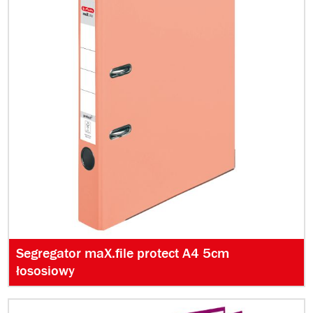
Segregator maX.file protect A4 5cm
łososiowy