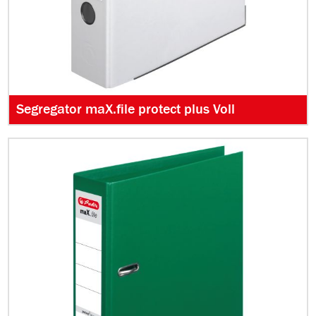
Segregator maX.file protect plus Voll