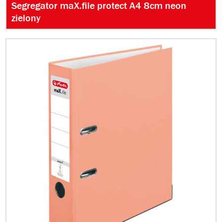
Segregator maX.file protect A4 8cm neon
zielony