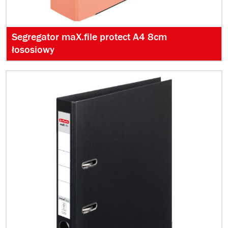
Segregator maX.file protect A4 8cm
łososiowy