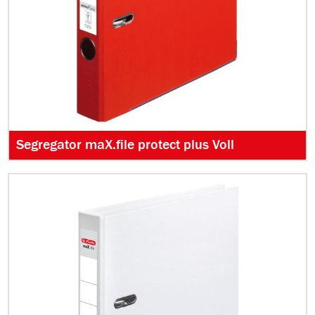
Segregator maX.file protect plus Voll