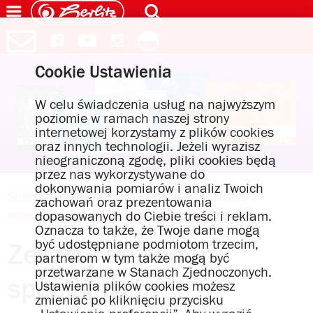
Cookie Ustawienia
W celu świadczenia usług na najwyższym
poziomie w ramach naszej strony
internetowej korzystamy z plików cookies
oraz innych technologii. Jeżeli wyrazisz
nieograniczoną zgodę, pliki cookies będą
przez nas wykorzystywane do
dokonywania pomiarów i analiz Twoich
Strona główna
Katalog produktów
Zeszyty i
zachowań oraz prezentowania
dopasowanych do Ciebie treści i reklam.
notatniki
Zeszyty
Zeszyty do zadań specjalnych
Oznacza to także, że Twoje dane mogą
być udostępniane podmiotom trzecim,
Zeszyty do zadań
partnerom w tym także mogą być
przetwarzane w Stanach Zjednoczonych.
specjalnych
Ustawienia plików cookies możesz
zmieniać po kliknięciu przycisku