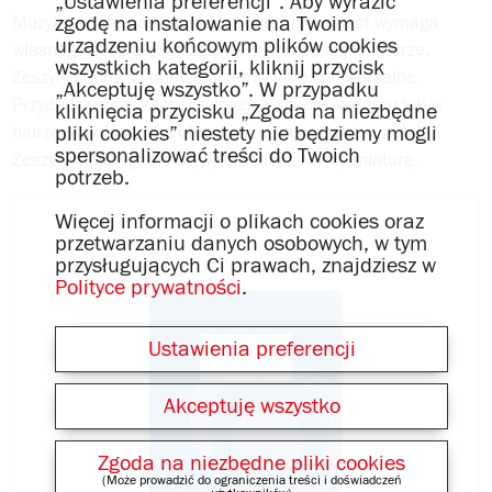
„Ustawienia preferencji”. Aby wyrazić
zgodę na instalowanie na Twoim
Muzyka, matematyka, język - każdy przedmiot wymaga
urządzeniu końcowym plików cookies
własnego specjalnego zeszytu o określonej liniaturze.
wszystkich kategorii, kliknij przycisk
Zeszyty herlitz są dobrze przemyślane i uniwersalne.
„Akceptuję wszystko”. W przypadku
Przydadzą się w każdej sytuacji w szkole, w domu lub w
kliknięcia przycisku „Zgoda na niezbędne
pliki cookies” niestety nie będziemy mogli
biurze. Każda strona oferuje miejsce na ważne notatki.
spersonalizować treści do Twoich
Zeszyty mają fajne motywy okładek i różną liniaturę.
potrzeb.
Więcej informacji o plikach cookies oraz
przetwarzaniu danych osobowych, w tym
przysługujących Ci prawach, znajdziesz w
Polityce prywatności
.
Ustawienia preferencji
Akceptuję wszystko
Zgoda na niezbędne pliki cookies
(Może prowadzić do ograniczenia treści i doświadczeń