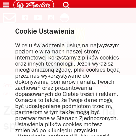
Cookie Ustawienia
W celu świadczenia usług na najwyższym
poziomie w ramach naszej strony
internetowej korzystamy z plików cookies
oraz innych technologii. Jeżeli wyrazisz
nieograniczoną zgodę, pliki cookies będą
przez nas wykorzystywane do
dokonywania pomiarów i analiz Twoich
Strona główna
Katalog produktów
Motywy
zachowań oraz prezentowania
dopasowanych do Ciebie treści i reklam.
serii
Cute Animals
Zeszyty i notatniki na spirali
Oznacza to także, że Twoje dane mogą
być udostępniane podmiotom trzecim,
Zeszyty i notatniki na
partnerom w tym także mogą być
przetwarzane w Stanach Zjednoczonych.
spirali
Ustawienia plików cookies możesz
zmieniać po kliknięciu przycisku