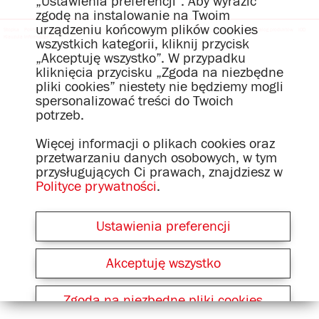
„Ustawienia preferencji”. Aby wyrazić
zgodę na instalowanie na Twoim
urządzeniu końcowym plików cookies
Stopka
Polityka prywatności
Kontakt
Firma
Dane dla mediów
Polityka Jakości
Postępowanie i etyka
Katalog produktów
IOD
Klauzula Informacyjna
wszystkich kategorii, kliknij przycisk
„Akceptuję wszystko”. W przypadku
kliknięcia przycisku „Zgoda na niezbędne
pliki cookies” niestety nie będziemy mogli
spersonalizować treści do Twoich
potrzeb.
Więcej informacji o plikach cookies oraz
przetwarzaniu danych osobowych, w tym
przysługujących Ci prawach, znajdziesz w
Polityce prywatności
.
Ustawienia preferencji
Akceptuję wszystko
Zgoda na niezbędne pliki cookies
(Może prowadzić do ograniczenia treści i doświadczeń