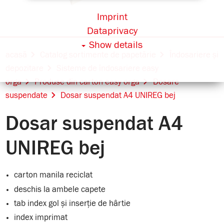
Imprint
Dataprivacy
Show details
acasă
Catalog sortimente de papetărie
Îndosariere și
depozitare
Sisteme de îndosariere easy
orga
Produse din carton easy orga
Dosare
suspendate
Dosar suspendat A4 UNIREG bej
Dosar suspendat A4
UNIREG bej
carton manila reciclat
deschis la ambele capete
tab index gol și inserție de hârtie
index imprimat