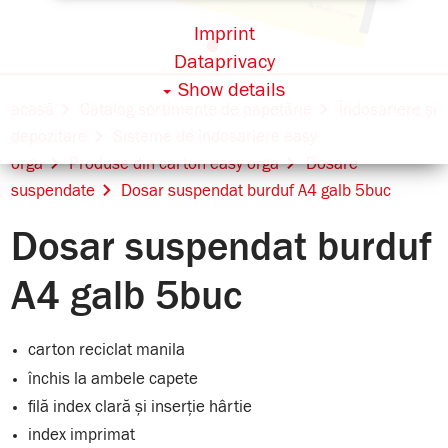
Imprint
Dataprivacy
Show details
acasă
Catalog sortimente de papetărie
Îndosariere și
depozitare
Sisteme de îndosariere easy
orga
Produse din carton easy orga
Dosare
suspendate
Dosar suspendat burduf A4 galb 5buc
Dosar suspendat burduf
A4 galb 5buc
carton reciclat manila
închis la ambele capete
filă index clară și inserție hârtie
index imprimat