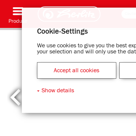
Produse
Cookie-Settings
Scriere și accesorii
Coloriaj și creativitate
Ghiozdane
Caiete, caiete speciale și copertă caiet flexibilă
Notes
Dosare și bibliorafturi
Articole office
Serie cu motive
We use cookies to give you the best e
your selection and will only use the d
Accept all cookies
Show details