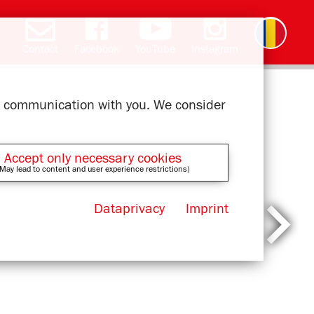
Contact
Facebook
YouTube
Instagram
Deutsch
English
čeština
polski
slovak
français
magyar
ελληνικά
ur communication with you. We consider
Accept only necessary cookies
May lead to content and user experience restrictions)
Dataprivacy
Imprint