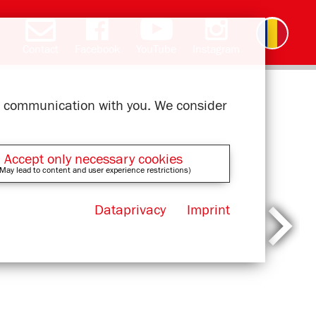
Contact
Facebook
YouTube
Instagram
Deutsch
English
čeština
polski
slovak
français
magyar
ελληνικά
ur communication with you. We consider
Accept only necessary cookies
May lead to content and user experience restrictions)
Dataprivacy
Imprint