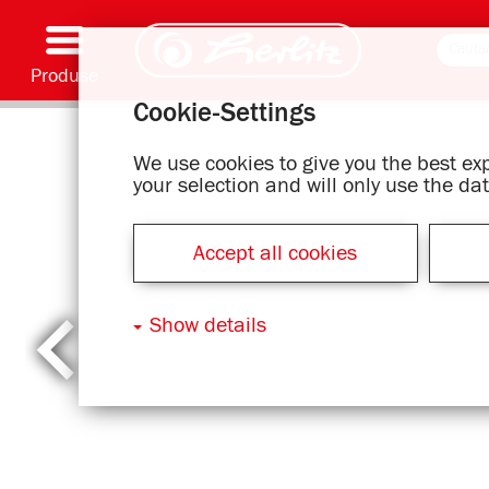
Produse
Cookie-Settings
Scriere și accesorii
Coloriaj și creativitate
Ghiozdane
Caiete, caiete speciale și copertă caiet flexibilă
Notes
Dosare și bibliorafturi
Articole office
Serie cu motive
We use cookies to give you the best e
your selection and will only use the d
Accept all cookies
Show details