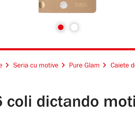
e
Seria cu motive
Pure Glam
Caiete d
6 coli dictando mo