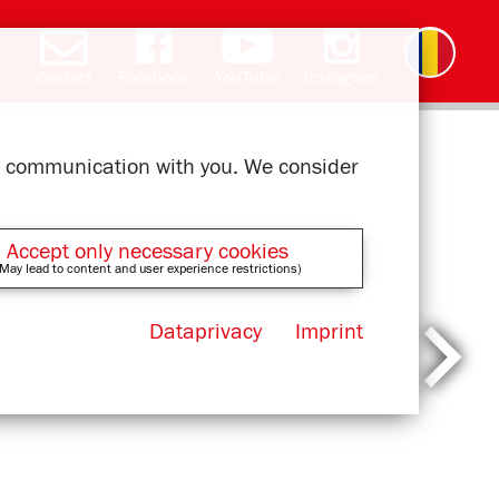
Contact
Facebook
YouTube
Instagram
Deutsch
English
čeština
polski
slovak
français
magyar
ελληνικά
ur communication with you. We consider
Accept only necessary cookies
May lead to content and user experience restrictions)
Dataprivacy
Imprint