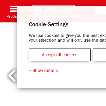
Produse
Cookie-Settings
Scriere și accesorii
Coloriaj și creativitate
Ghiozdane
Caiete, caiete speciale și copertă caiet flexibilă
Notes
Dosare și bibliorafturi
Articole office
Serie cu motive
We use cookies to give you the best e
your selection and will only use the d
Accept all cookies
Show details