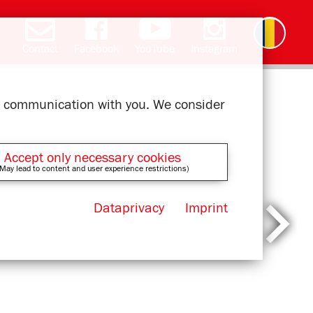
Contact
Facebook
YouTube
Instagram
Deutsch
English
čeština
polski
slovak
français
magyar
ελληνικά
ur communication with you. We consider
Accept only necessary cookies
May lead to content and user experience restrictions)
Dataprivacy
Imprint