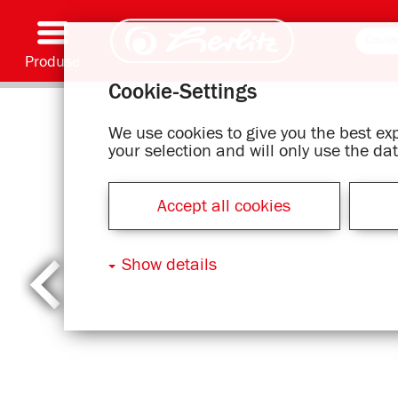
Produse
Cookie-Settings
Scriere și accesorii
Coloriaj și creativitate
Ghiozdane
Caiete, caiete speciale și copertă caiet flexibilă
Notes
Dosare și bibliorafturi
Articole office
Serie cu motive
We use cookies to give you the best e
your selection and will only use the d
Accept all cookies
Show details