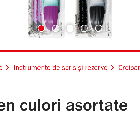
e
Instrumente de scris și rezerve
Creioa
en culori asortate